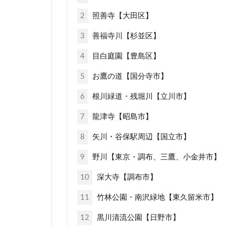
2
照善寺【大田区】
3
善福寺川【杉並区】
4
目白庭園【豊島区】
5
お鷹の道【国分寺市】
6
根川緑道・残堀川【立川市】
7
龍津寺【昭島市】
8
矢川・谷保駅周辺【国立市】
9
野川【東京・調布、三鷹、小金井市】
10
深大寺【調布市】
11
竹林公園・南沢緑地【東久留米市】
12
黒川清流公園【日野市】