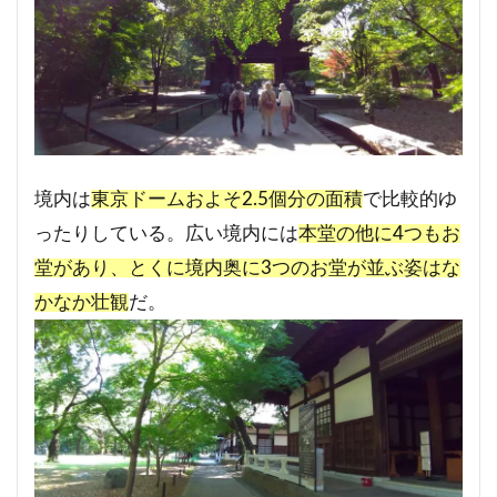
境内は
東京ドームおよそ2.5個分の面積
で比較的ゆ
ったりしている。広い境内には
本堂の他に4つもお
堂があり、とくに境内奥に3つのお堂が並ぶ姿はな
かなか壮観
だ。