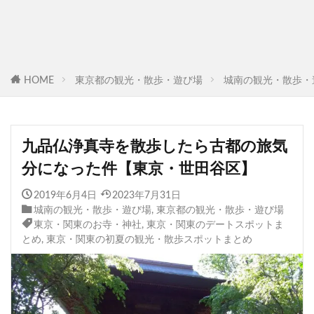
HOME
東京都の観光・散歩・遊び場
城南の観光・散歩・
九品仏浄真寺を散歩したら古都の旅気
分になった件【東京・世田谷区】
2019年6月4日
2023年7月31日
城南の観光・散歩・遊び場
,
東京都の観光・散歩・遊び場
東京・関東のお寺・神社
,
東京・関東のデートスポットま
とめ
,
東京・関東の初夏の観光・散歩スポットまとめ