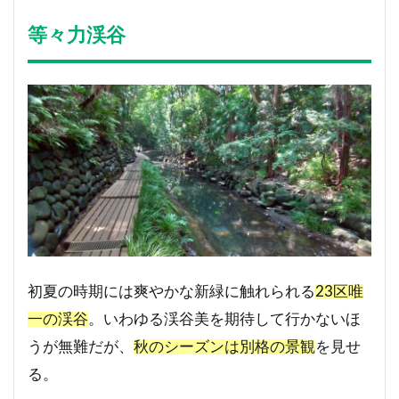
等々力渓谷
初夏の時期には爽やかな新緑に触れられる
23区唯
一の渓谷
。いわゆる渓谷美を期待して行かないほ
うが無難だが、
秋のシーズンは別格の景観
を見せ
る。