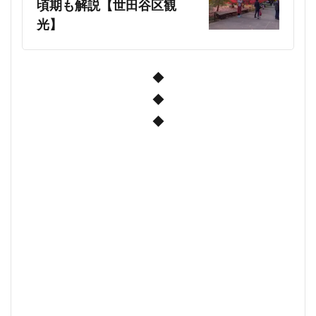
頃期も解説【世田谷区観
光】
◆
◆
◆