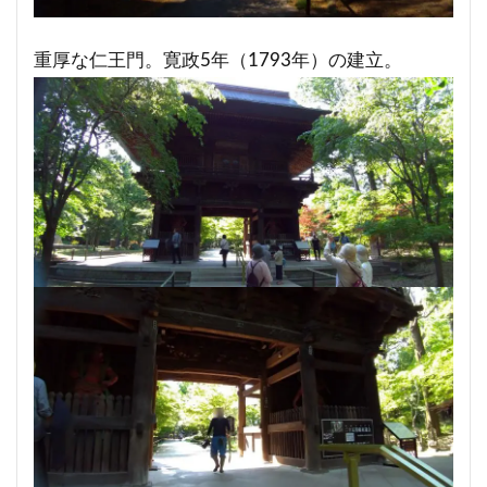
重厚な仁王門。寛政5年（1793年）の建立。