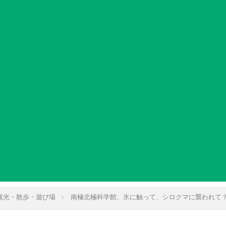
観光・散歩・遊び場
南極北極科学館、氷に触って、シロクマに襲われて