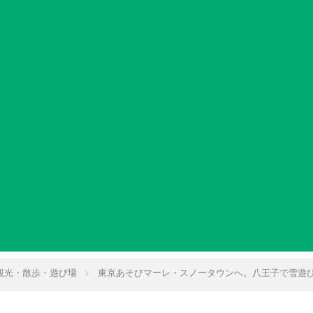
観光・散歩・遊び場
東京あそびマーレ・スノータウンへ。八王子で雪遊