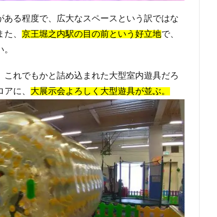
がある程度で、広大なスペースという訳ではな
また、
京王堀之内駅の目の前という好立地
で、
い。
、これでもかと詰め込まれた大型室内遊具だろ
ロアに、
大展示会よろしく大型遊具が並ぶ。