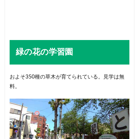
緑の花の学習園
およそ350種の草木が育てられている。見学は無
料。