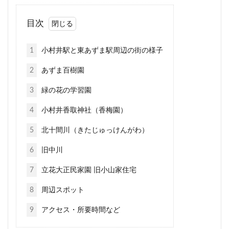
目次
1
小村井駅と東あずま駅周辺の街の様子
2
あずま百樹園
3
緑の花の学習園
4
小村井香取神社（香梅園）
5
北十間川（きたじゅっけんがわ）
6
旧中川
7
立花大正民家園 旧小山家住宅
8
周辺スポット
9
アクセス・所要時間など