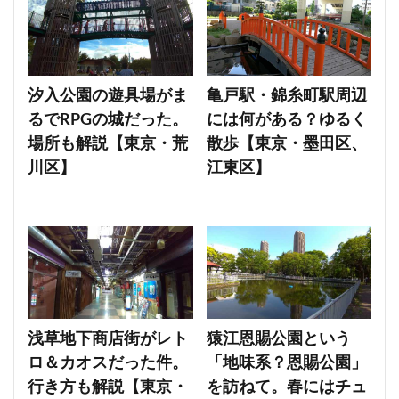
汐入公園の遊具場がま
亀戸駅・錦糸町駅周辺
るでRPGの城だった。
には何がある？ゆるく
場所も解説【東京・荒
散歩【東京・墨田区、
川区】
江東区】
浅草地下商店街がレト
猿江恩賜公園という
ロ＆カオスだった件。
「地味系？恩賜公園」
行き方も解説【東京・
を訪ねて。春にはチュ