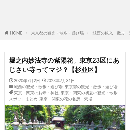
HOME
東京都の観光・散歩・遊び場
城西の観光・散歩・
堀之内妙法寺の紫陽花。東京23区にあ
じさい寺ってマジ？【杉並区】
2020年7月2日
2023年7月31日
城西の観光・散歩・遊び場
,
東京都の観光・散歩・遊び場
東京・関東のお寺・神社
,
東京・関東の初夏の観光・散歩
スポットまとめ
,
東京・関東の花の名所・穴場