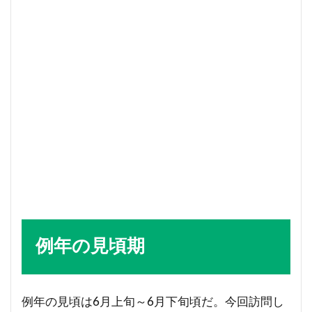
例年の見頃期
例年の見頃は6月上旬～6月下旬頃だ。今回訪問し