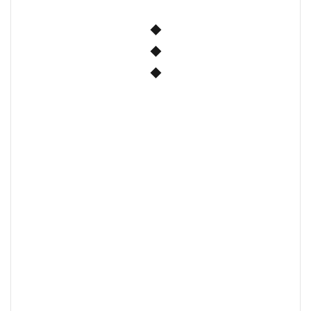
◆
◆
◆