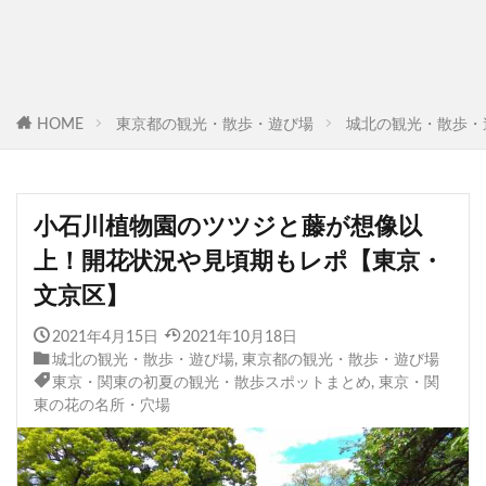
HOME
東京都の観光・散歩・遊び場
城北の観光・散歩・
小石川植物園のツツジと藤が想像以
上！開花状況や見頃期もレポ【東京・
文京区】
2021年4月15日
2021年10月18日
城北の観光・散歩・遊び場
,
東京都の観光・散歩・遊び場
東京・関東の初夏の観光・散歩スポットまとめ
,
東京・関
東の花の名所・穴場