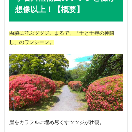
想像以上！【概要】
両脇に並ぶツツジ。まるで、「千と千尋の神隠
し」のワンシーン。
崖をカラフルに埋め尽くすツツジが壮観。