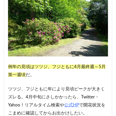
例年の見頃はツツジ、フジともに4月最終週～5月
第一週頃
だ。
ツツジ、フジともに年により見頃ピークが大きく
ズレる。4月中旬にさしかかったら、Twitter・
Yahoo！リアルタイム検索や
公式HP
で開花状況を
こまめに確認してからお出かけしたい。