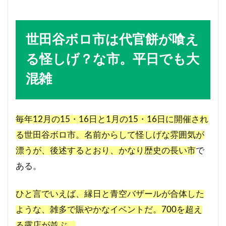
世田谷ボロ市は代官餅が喰え
る怪しげ？な市。平日でも大
混雑
毎年12月の15・16日と1月の15・16日に開催され
る世田谷ボロ市。名前からして怪しげな雰囲気が
漂うが、後述するとおり、かなり歴史の長い市
で
ある。
ひと言でいえば、縁日と青空バザールが合体した
ような、雑多で賑やかなイベントだ。700を超え
る露店が並ぶ。