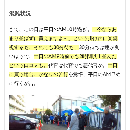
混雑状況
さて、この日は平日のAM10時過ぎ。
「今ならあ
まり並ばずに買えますよ～」という掛け声に楽観
視するも、それでも30分待ち。
30分待ちは運が良
いほうで、
土日のAM9時前でも2時間以上並んだ
という口コミも。
代官は代官でも悪代官か。
土日
に買う場合、かなりの苦行
を覚悟。平日のAM早め
に行くが吉。