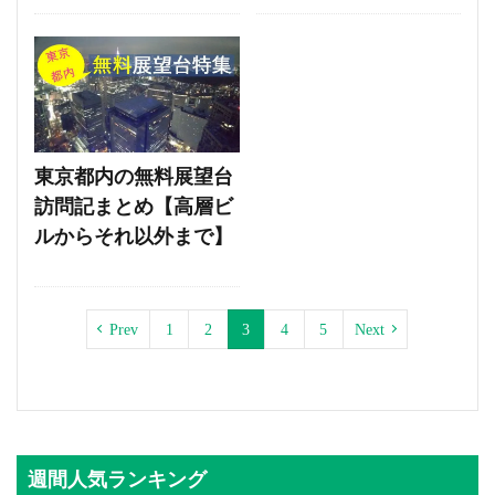
東京都内の無料展望台
訪問記まとめ【高層ビ
ルからそれ以外まで】
Prev
1
2
3
4
5
Next
週間人気ランキング