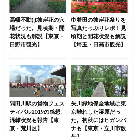
高幡不動は彼岸花の穴
巾着田の彼岸花祭りを
場だった。見頃期・開
写真たっぷりレポ！見
花状況も解説【東京・
頃期と開花状況も解説
日野市観光】
【埼玉・日高市観光】
隅田川駅の貨物フェス
矢川緑地保全地域は東
ティバル2019の感想。
京離れした湿原だっ
混雑状況も報告【東
た。初秋にはヒガンバ
京・荒川区】
ナも【東京・立川市散
歩】