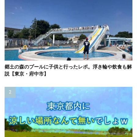
郷土の森のプールに子供と行ったレポ。浮き輪や飲食も解
説【東京・府中市】